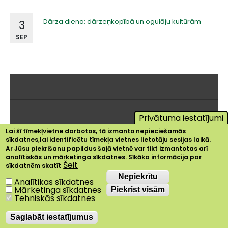
Dārza diena: dārzeņkopībā un ogulāju kultūrām
3
SEP
Privātuma iestatījumi
Lai šī tīmekļvietne darbotos, tā izmanto nepieciešamās
sīkdatnes,lai identificētu tīmekļa vietnes lietotāju sesijas laikā.
Ar Jūsu piekrišanu papildus šajā vietnē var tikt izmantotas arī
analītiskās un mārketinga sīkdatnes. Sīkāka informācija par
Šeit
sīkdatnēm skatīt
Nepiekrītu
Nepiekrītu
Analītikas sīkdatnes
Mārketinga sīkdatnes
Piekrist visām
Tehniskās sīkdatnes
Saglabāt iestatījumus