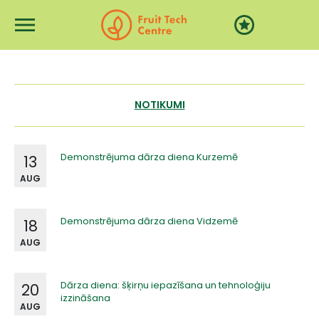
Pārlekt uz galveno saturu
NOTIKUMI
Demonstrējuma dārza diena Kurzemē
13
AUG
Demonstrējuma dārza diena Vidzemē
18
AUG
Dārza diena: šķirņu iepazīšana un tehnoloģiju
20
izzināšana
AUG