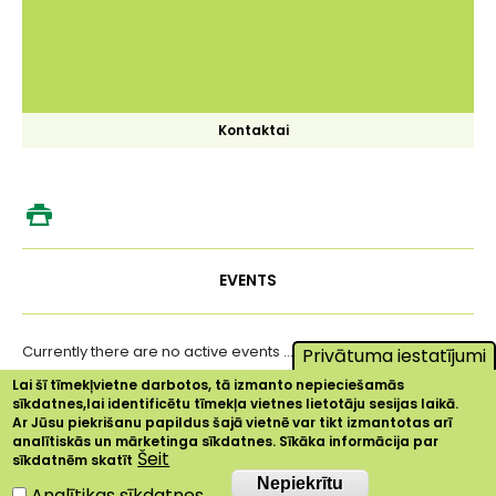
Kontaktai
EVENTS
Currently there are no active events ...
Privātuma iestatījumi
Lai šī tīmekļvietne darbotos, tā izmanto nepieciešamās
sīkdatnes,lai identificētu tīmekļa vietnes lietotāju sesijas laikā.
Ar Jūsu piekrišanu papildus šajā vietnē var tikt izmantotas arī
analītiskās un mārketinga sīkdatnes. Sīkāka informācija par
Šeit
sīkdatnēm skatīt
Nepiekrītu
Nepiekrītu
Analītikas sīkdatnes