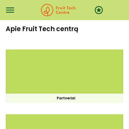
Skip to main content
Apie Fruit Tech centrą
Partneriai