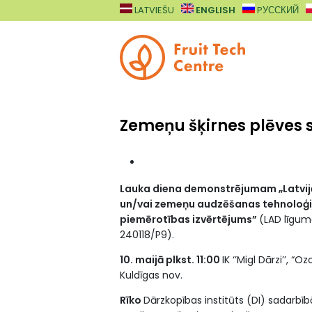
Skip to main content
LATVIEŠU
ENGLISH
PУССКИЙ
Zemeņu šķirnes plēves
Lauka diena demonstrējumam „Latvij
un/vai zemeņu audzēšanas tehnoloģij
piemērotības izvērtējums”
(LAD līgum
240118/P9).
10. maijā plkst. 11:00
IK ‘’Migl Dārzi’’, “Oz
Kuldīgas nov.
Rīko
Dārzkopības institūts (DI) sadarbībā 