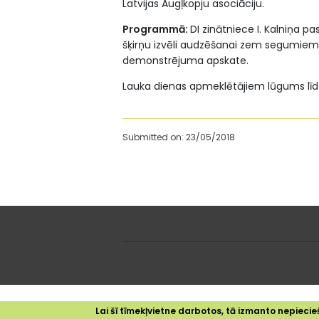
Latvijas Augļkopju asociāciju.
Programmā:
DI zinātniece I. Kalniņa p
šķirņu izvēli audzēšanai zem segumiem. 
demonstrējuma apskate.
Lauka dienas apmeklētājiem lūgums līdz 8
Submitted on: 23/05/2018
Lai šī tīmekļvietne darbotos, tā izmanto nepiecieš