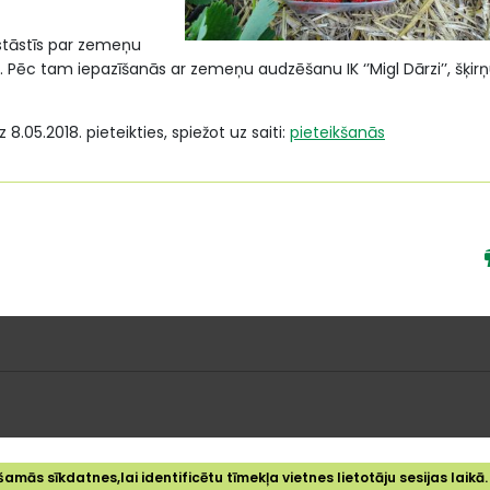
astāstīs par zemeņu
Pēc tam iepazīšanās ar zemeņu audzēšanu IK ‘’Migl Dārzi’’, šķir
.05.2018. pieteikties, spiežot uz saiti:
pieteikšanās
amās sīkdatnes,lai identificētu tīmekļa vietnes lietotāju sesijas laikā.