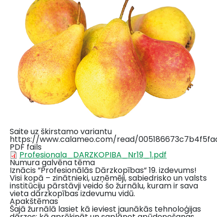
Saite uz škirstamo variantu
https://www.calameo.com/read/005186673c7b4f5fa
PDF fails
Profesionala_DARZKOPIBA_Nr19_1.pdf
Numura galvēna tēma
Iznācis ”Profesionālās Dārzkopības” 19. izdevums!
Visi kopā – zinātnieki, uzņēmēji, sabiedrisko un valsts
institūciju pārstāvji veido šo žurnālu, kuram ir sava
vieta dārzkopības izdevumu vidū.
Apakštēmas
Šajā žurnālā lasiet kā ieviest jaunākās tehnoloģijas
dārzos; kā aprēķināt un saplānot apūdeņošanas