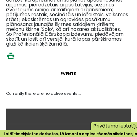
apjomus; pieredzētais ārpus Latvijas; sezonas
izvērtējums cīniņā ar kaitīgiem organismiem;
pētījumos rastais, secinātais un ieteiktais; veiksmes
stāsti; ekosistēmas un agrovides pasākumu
plānošana; jaunajās šķirnes saldajiem ķiršiem;
meloņu šķirne ‘Solo’, kā arī nozares aktualitātes.
Šo Profesionālā Dārzkopja izdevumu piedāvājam
skatīt un lasīt arī versijā, kurā lapas pāršķiramas
gluži kā ikdienišķā žurnālā.
EVENTS
Currently there are no active events ...
Privātuma iestatīj
Lai šī tīmekļvietne darbotos, tā izmanto nepieciešamās sīkdatnes,la