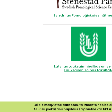
Zviedrijas Pomoloģiskais zinātnes
Latvijas Lauksaimniecības univer
Lauksaimniecības fakultāt
Lai šī tīmekļvietne darbotos, tā izmanto nepiecieš
Ar Jūsu piekrišanu papildus šajā vietnē var tikt