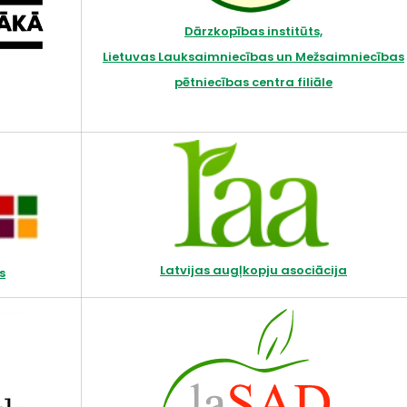
Dārzkopības institūts,
Lietuvas Lauksaimniecības un Mežsaimniecības
pētniecības centra filiāle
Latvijas augļkopju asociācija
s