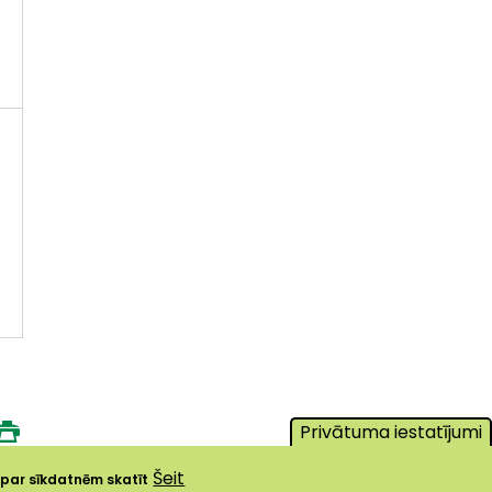
Privātuma iestatījumi
Šeit
a par sīkdatnēm skatīt