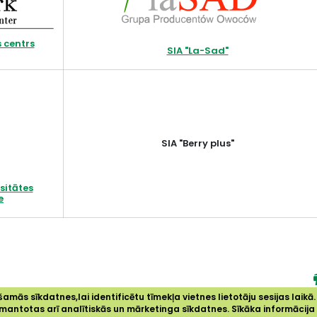
 centrs
SIA "La-Sad"
SIA "Berry plus"
sitātes
e
amās sīkdatnes,lai identificētu tīmekļa vietnes lietotāju sesijas laikā.
 izmantotas arī analītiskās un mārketinga sīkdatnes. Sīkāka informācij