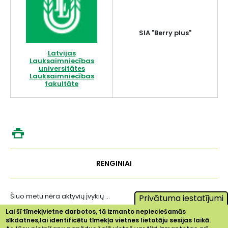
SIA "Berry plus"
Latvijas
Lauksaimniecības
universitātes
Lauksaimniecības
fakultāte
RENGINIAI
Šiuo metu nėra aktyvių įvykių ...
Privātuma iestatījumi
Lai šī tīmekļvietne darbotos, tā izmanto nepieciešamās
sīkdatnes,lai identificētu tīmekļa vietnes lietotāju sesijas laikā.