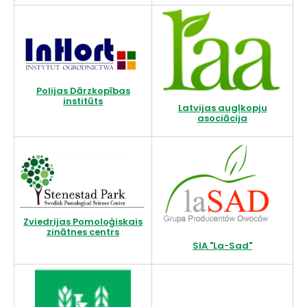
Polijas Dārzkopības
institūts
Latvijas augļkopju
asociācija
Zviedrijas Pomoloģiskais
zinātnes centrs
SIA "La-Sad"