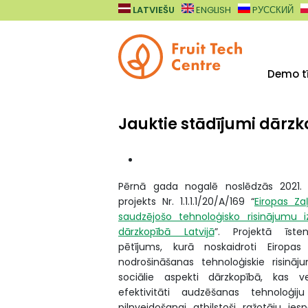
Pārlekt uz galveno saturu
LATVIEŠU
ENGLISH
PУССКИЙ
Demo tī
Jauktie stādījumi dārz
Pērnā gada nogalē noslēdzās 2021. 
projekts Nr. 1.1.1.1/20/A/169 “
Eiropas Za
saudzējošo tehnoloģisko risinājumu 
dārzkopībā Latvijā
”. Projektā īsten
pētījums, kurā noskaidroti Eiropas
nodrošināšanas tehnoloģiskie risinā
sociālie aspekti dārzkopībā, kas v
efektivitāti audzēšanas tehnoloģij
pilnveidošanai atbilstoši ražotāju i