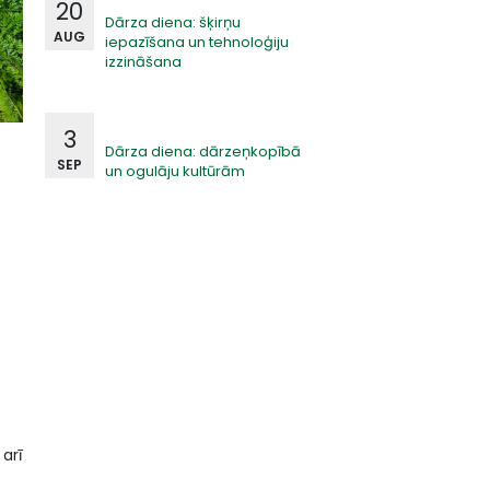
20
Dārza diena: šķirņu
AUG
iepazīšana un tehnoloģiju
izzināšana
3
Dārza diena: dārzeņkopībā
SEP
un ogulāju kultūrām
 arī