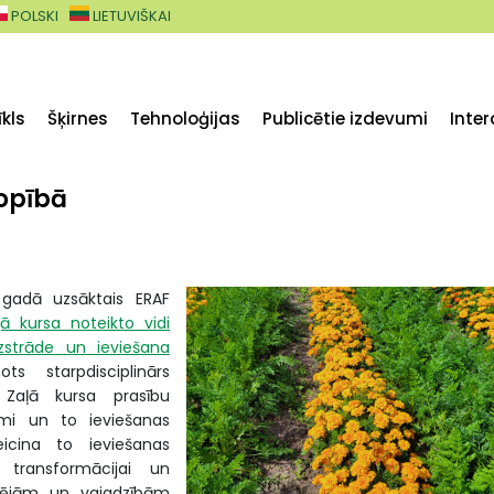
POLSKI
LIETUVIŠKAI
kls
Šķirnes
Tehnoloģijas
Publicētie izdevumi
Inter
kopībā
gadā uzsāktais ERAF
ļā kursa noteikto vidi
izstrāde un ieviešana
ots starpdisciplinārs
 Zaļā kursa prasību
jumi un to ieviešanas
eicina to ieviešanas
u transformācijai un
espējām un vajadzībām