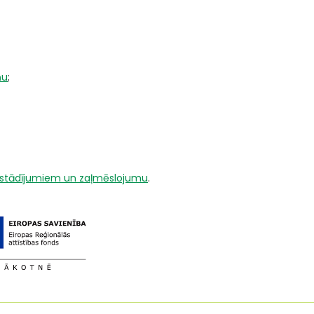
ņu
;
m stādījumiem un zaļmēslojumu
.