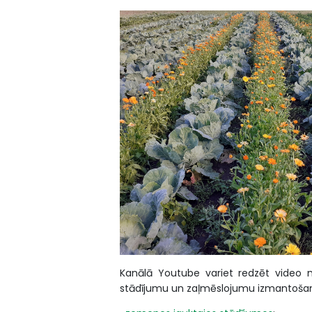
Kanālā Youtube variet redzēt video 
stādījumu un zaļmēslojumu izmantošan