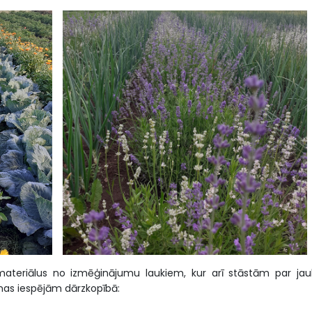
materiālus no izmēģinājumu laukiem, kur arī stāstām par jau
as iespējām dārzkopībā: