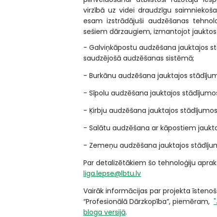
virzībā uz videi draudzīgu saimniekoš
esam izstrādājuši audzēšanas tehnol
sešiem dārzaugiem, izmantojot jauktos
- Galviņkāpostu audzēšana jauktajos st
saudzējošā audzēšanas sistēmā;
- Burkānu audzēšana jauktajos stādīju
- Sīpolu audzēšana jauktajos stādījumo
- Ķirbju audzēšana jauktajos stādījumo
- Salātu audzēšana ar kāpostiem jaukt
- Zemeņu audzēšana jauktajos stādījum
Par detalizētākiem šo tehnoloģiju apraks
liga.lepse@lbtu.lv
Vairāk informācijas par projekta īstenoš
“Profesionālā Dārzkopība”, piemēram,
bloga versijā
.