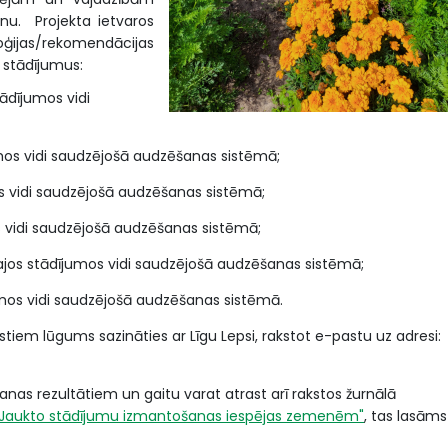
anu. Projekta ietvaros
oģijas/rekomendācijas
 stādījumus:
ādījumos vidi
mos vidi saudzējošā audzēšanas sistēmā;
s vidi saudzējošā audzēšanas sistēmā;
s vidi saudzējošā audzēšanas sistēmā;
ajos stādījumos vidi saudzējošā audzēšanas sistēmā;
os vidi saudzējošā audzēšanas sistēmā.
tiem lūgums sazināties ar Līgu Lepsi, rakstot e-pastu uz adresi:
anas rezultātiem un gaitu varat atrast arī rakstos žurnālā
"Jaukto stādījumu izmantošanas iespējas zemenēm"
, tas lasāms