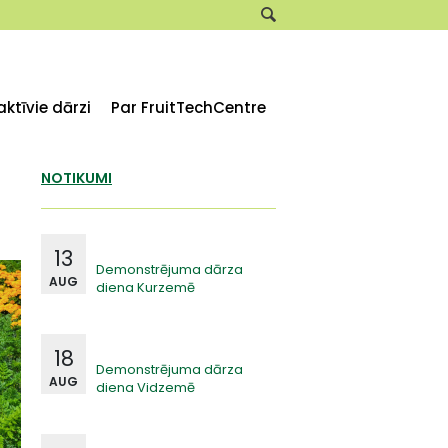
aktīvie dārzi
Par FruitTechCentre
NOTIKUMI
13
Demonstrējuma dārza
AUG
diena Kurzemē
18
Demonstrējuma dārza
AUG
diena Vidzemē