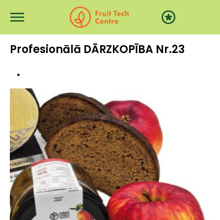
Pārlekt uz galveno saturu
Profesionālā DĀRZKOPĪBA Nr.23