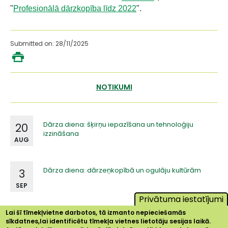
"
Profesionālā dārzkopība līdz 2022
".
Submitted on: 28/11/2025
NOTIKUMI
Dārza diena: šķirņu iepazīšana un tehnoloģiju
20
izzināšana
AUG
Dārza diena: dārzeņkopībā un ogulāju kultūrām
3
SEP
Privātuma iestatījumi
Lai šī tīmekļvietne darbotos, tā izmanto nepieciešamās
sīkdatnes,lai identificētu tīmekļa vietnes lietotāju sesijas laikā.