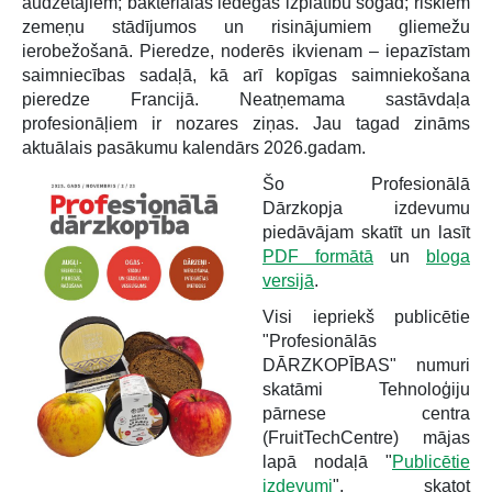
audzētājiem; bakteriālās iedegas izplatību šogad; riskiem
zemeņu stādījumos un risinājumiem gliemežu
ierobežošanā. Pieredze, noderēs ikvienam – iepazīstam
saimniecības sadaļā, kā arī kopīgas saimniekošana
pieredze Francijā. Neatņemama sastāvdaļa
profesionāļiem ir nozares ziņas. Jau tagad zināms
aktuālais pasākumu kalendārs 2026.gadam.
Šo Profesionālā
Dārzkopja izdevumu
piedāvājam skatīt un lasīt
PDF formātā
un
bloga
versijā
.
Visi iepriekš publicētie
"Profesionālās
DĀRZKOPĪBAS" numuri
skatāmi Tehnoloģiju
pārnese centra
(FruitTechCentre) mājas
lapā nodaļā "
Publicētie
izdevumi
", skatot