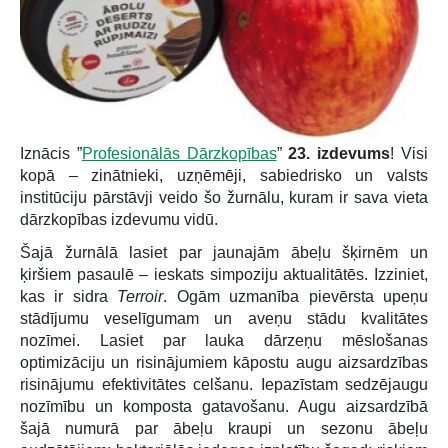
Iznācis ”
Profesionālās Dārzkopības
”
23. izdevums
! Visi
kopā – zinātnieki, uzņēmēji, sabiedrisko un valsts
institūciju pārstāvji veido šo žurnālu, kuram ir sava vieta
dārzkopības izdevumu vidū.
Šajā žurnālā lasiet par jaunajām ābeļu šķirnēm un
ķiršiem pasaulē – ieskats simpoziju aktualitātēs. Izziniet,
kas ir sidra
Terroir
. Ogām uzmanība pievērsta upeņu
stādījumu veselīgumam un aveņu stādu kvalitātes
nozīmei. Lasiet par lauka dārzeņu mēslošanas
optimizāciju un risinājumiem kāpostu augu aizsardzības
risinājumu efektivitātes celšanu. Iepazīstam sedzējaugu
nozīmību un komposta gatavošanu. Augu aizsardzībā
šajā numurā par ābeļu kraupi un sezonu ābeļu