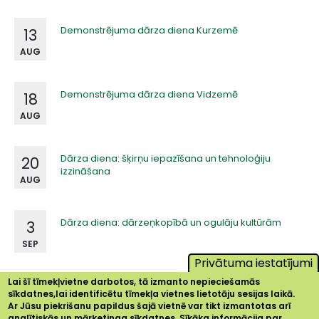
Demonstrējuma dārza diena Kurzemē
13
AUG
Demonstrējuma dārza diena Vidzemē
18
AUG
Dārza diena: šķirņu iepazīšana un tehnoloģiju
20
izzināšana
AUG
Dārza diena: dārzeņkopībā un ogulāju kultūrām
3
SEP
Privātuma iestatījumi
Lai šī tīmekļvietne darbotos, tā izmanto nepieciešamās
sīkdatnes,lai identificētu tīmekļa vietnes lietotāju sesijas laikā.
Ar Jūsu piekrišanu papildus šajā vietnē var tikt izmantotas arī
analītiskās un mārketinga sīkdatnes. Sīkāka informācija par