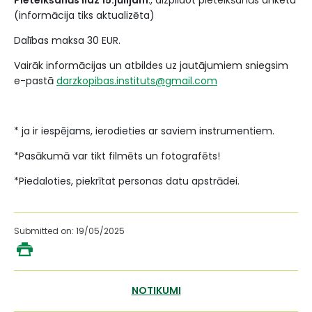
Pieteikšanās līdz 15.jūlijam
., aizpildot pieteikšanās anketu
(informācija tiks aktualizēta)
Dalības maksa 30 EUR.
Vairāk informācijas un atbildes uz jautājumiem sniegsim
e-pastā
darzkopibas.instituts@gmail.com
* ja ir iespējams, ierodieties ar saviem instrumentiem.
*Pasākumā var tikt filmēts un fotografēts!
*Piedaloties, piekrītat personas datu apstrādei.
Submitted on: 19/05/2025
NOTIKUMI