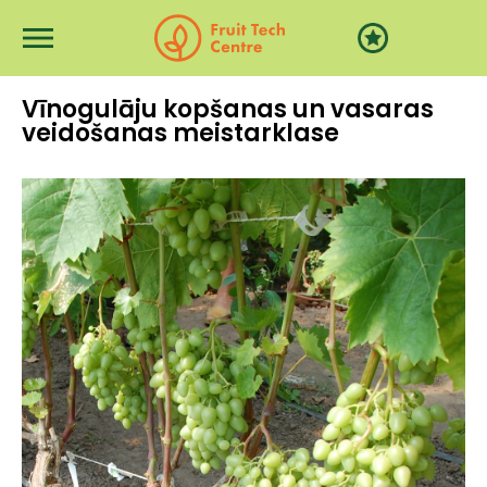
Pārlekt uz galveno saturu
Vīnogulāju kopšanas un vasaras
veidošanas meistarklase