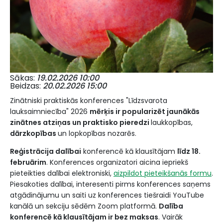
Sākas
19.02.2026 10:00
Beidzas
20.02.2026 15:00
Zinātniski praktiskās konferences "Līdzsvarota
lauksaimniecība" 2026
mērķis ir popularizēt jaunākās
zinātnes atziņas un praktisko pieredzi
laukkopības,
dārzkopības
un lopkopības nozarēs.
Reģistrācija dalībai
konferencē kā klausītājam
līdz 18.
februārim
. Konferences organizatori aicina iepriekš
pieteikties dalībai elektroniski,
aizpildot pieteikšanās formu
.
Piesakoties dalībai, interesenti pirms konferences saņems
atgādinājumu un saiti uz konferences tiešraidi YouTube
kanālā un sekciju sēdēm Zoom platformā.
Dalība
konferencē kā klausītājam ir bez maksas
. Vairāk