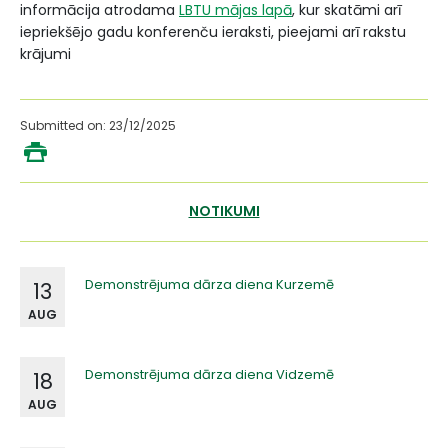
informācija atrodama
LBTU mājas lapā
, kur skatāmi arī
iepriekšējo gadu konferenču ieraksti, pieejami arī rakstu
krājumi
Submitted on: 23/12/2025
NOTIKUMI
Demonstrējuma dārza diena Kurzemē
13
AUG
Demonstrējuma dārza diena Vidzemē
18
AUG