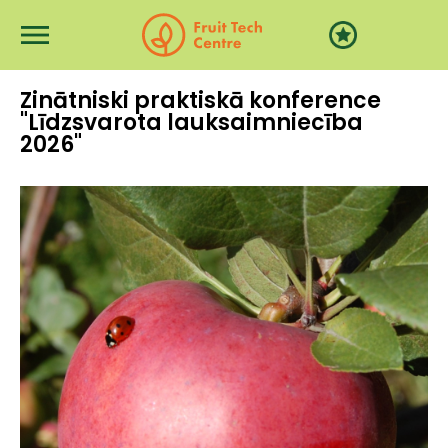
Pārlekt uz galveno saturu
Zinātniski praktiskā konference
"Līdzsvarota lauksaimniecība
2026"