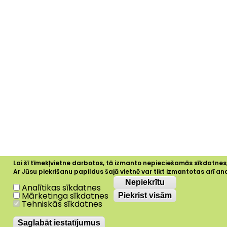
Lai šī tīmekļvietne darbotos, tā izmanto nepieciešamās sīkdatnes,la
Ar Jūsu piekrišanu papildus šajā vietnē var tikt izmantotas arī a
Nepiekrītu
Nepiekrītu
Analītikas sīkdatnes
Mārketinga sīkdatnes
Piekrist visām
Tehniskās sīkdatnes
Saglabāt iestatījumus