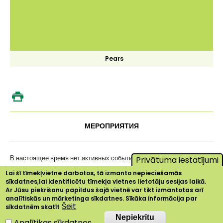
Pears
МЕРОПРИЯТИЯ
В настоящее время нет активных событий ...
Privātuma iestatījumi
Lai šī tīmekļvietne darbotos, tā izmanto nepieciešamās
sīkdatnes,lai identificētu tīmekļa vietnes lietotāju sesijas laikā.
Ar Jūsu piekrišanu papildus šajā vietnē var tikt izmantotas arī
analītiskās un mārketinga sīkdatnes. Sīkāka informācija par
Šeit
sīkdatnēm skatīt
Nepiekrītu
Nepiekrītu
Analītikas sīkdatnes