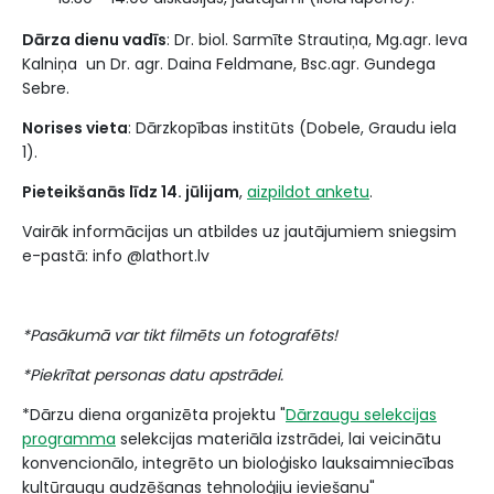
Dārza dienu vadīs
: Dr. biol. Sarmīte Strautiņa, Mg.agr. Ieva
Kalniņa un Dr. agr. Daina Feldmane, Bsc.agr. Gundega
Sebre.
Norises vieta
: Dārzkopības institūts (Dobele, Graudu iela
1).
Pieteikšanās līdz 14. jūlijam
,
aizpildot anketu
.
Vairāk informācijas un atbildes uz jautājumiem sniegsim
e-pastā: info @lathort.lv
*Pasākumā var tikt filmēts un fotografēts!
*Piekrītat personas datu apstrādei.
*Dārzu diena organizēta projektu
"
Dārzaugu selekcijas
programma
selekcijas materiāla izstrādei, lai veicinātu
konvencionālo, integrēto un bioloģisko lauksaimniecības
kultūraugu audzēšanas tehnoloģiju ieviešanu"