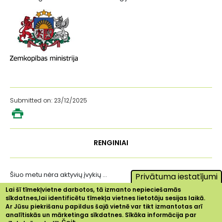
Submitted on: 23/12/2025
RENGINIAI
Šiuo metu nėra aktyvių įvykių ...
Privātuma iestatījumi
Lai šī tīmekļvietne darbotos, tā izmanto nepieciešamās
sīkdatnes,lai identificētu tīmekļa vietnes lietotāju sesijas laikā.
Ar Jūsu piekrišanu papildus šajā vietnē var tikt izmantotas arī
analītiskās un mārketinga sīkdatnes. Sīkāka informācija par