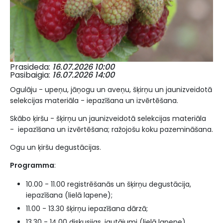
Prasideda
16.07.2026 10:00
Pasibaigia
16.07.2026 14:00
Ogulāju - upeņu, jāņogu un aveņu, šķirņu un jaunizveidotā
selekcijas materiāla - iepazīšana un izvērtēšana.
Skābo ķiršu - šķirņu un jaunizveidotā selekcijas materiāla
- iepazīšana un izvērtēšana; ražojošu koku pazemināšana.
Ogu un ķiršu degustācijas.
Programma
:
10.00 - 11.00 registrēšanās un šķirņu degustācija,
iepazīšana (lielā lapene);
11.00 - 13.30 šķirņu iepazīšana dārzā;
13.30 - 14.00 diskusijas, jautājumi (lielā lapene).