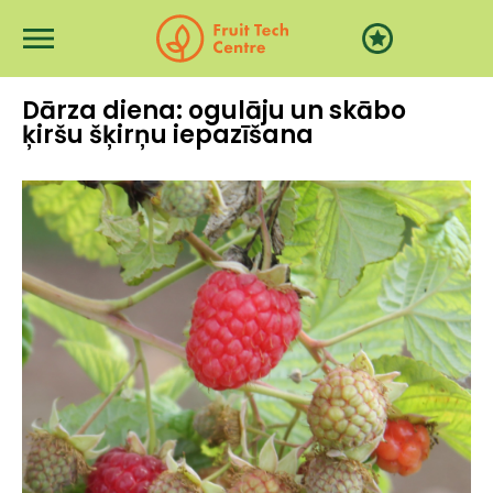
Pereiti į pagrindinį turinį
Dārza diena: ogulāju un skābo
ķiršu šķirņu iepazīšana