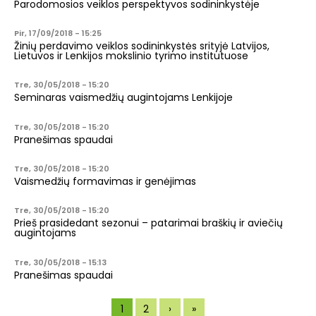
Parodomosios veiklos perspektyvos sodininkystėje
Pir, 17/09/2018 - 15:25
Žinių perdavimo veiklos sodininkystės srityjė Latvijos,
Lietuvos ir Lenkijos mokslinio tyrimo institutuose
Tre, 30/05/2018 - 15:20
Seminaras vaismedžių augintojams Lenkijoje
Tre, 30/05/2018 - 15:20
Pranešimas spaudai
Tre, 30/05/2018 - 15:20
Vaismedžių formavimas ir genėjimas
Tre, 30/05/2018 - 15:20
Prieš prasidedant sezonui – patarimai braškių ir aviečių
augintojams
Tre, 30/05/2018 - 15:13
Pranešimas spaudai
Puslapiavimas
Current page
Puslapis
Next page
Last page
1
2
›
»