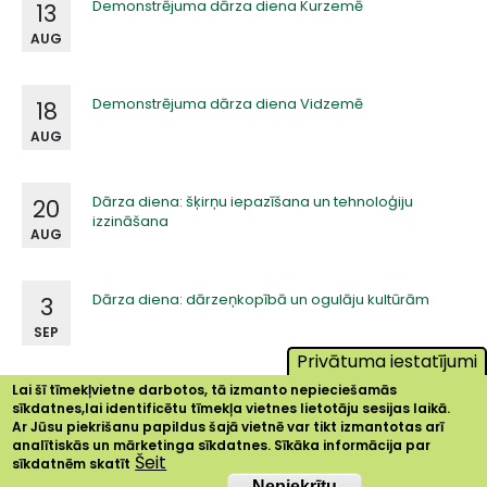
Demonstrējuma dārza diena Kurzemē
13
AUG
Demonstrējuma dārza diena Vidzemē
18
AUG
Dārza diena: šķirņu iepazīšana un tehnoloģiju
20
izzināšana
AUG
Dārza diena: dārzeņkopībā un ogulāju kultūrām
3
SEP
Privātuma iestatījumi
Lai šī tīmekļvietne darbotos, tā izmanto nepieciešamās
sīkdatnes,lai identificētu tīmekļa vietnes lietotāju sesijas laikā.
Ar Jūsu piekrišanu papildus šajā vietnē var tikt izmantotas arī
analītiskās un mārketinga sīkdatnes. Sīkāka informācija par
Šeit
sīkdatnēm skatīt
Nepiekrītu
Nepiekrītu