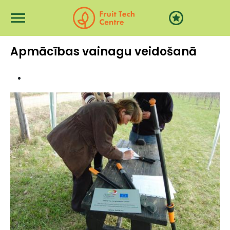
Pārlekt uz galveno saturu
Apmācības vainagu veidošanā