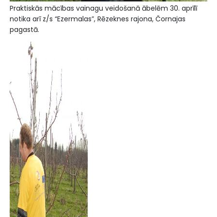
Praktiskās mācības vainagu veidošanā ābelēm 30. aprīlī
notika arī z/s “Ezermalas”, Rēzeknes rajona, Čornajas
pagastā.