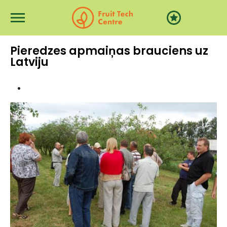
Pārlekt uz galveno saturu
Pieredzes apmaiņas brauciens uz
Latviju