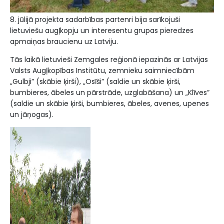
8. jūlijā projekta sadarbības partenri bija sarīkojuši
lietuviešu augļkopju un interesentu grupas pieredzes
apmaiņas braucienu uz Latviju.
Tās laikā lietuvieši Zemgales reģionā iepazinās ar Latvijas
Valsts Augļkopības Institūtu, zemnieku saimniecībām
„Gulbji” (skābie ķirši), „Osīši” (saldie un skābie ķirši,
bumbieres, ābeles un pārstrāde, uzglabāšana) un „Klīves”
(saldie un skābie ķirši, bumbieres, ābeles, avenes, upenes
un jāņogas).