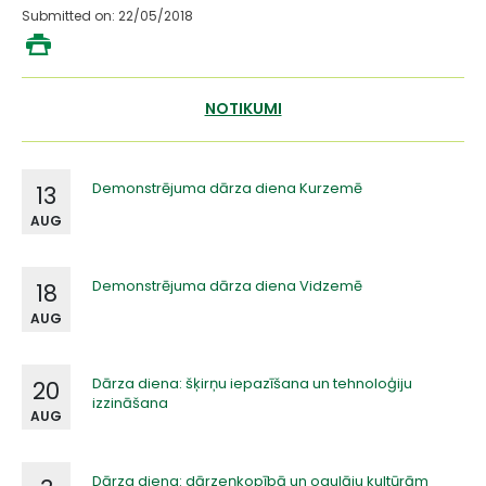
Submitted on: 22/05/2018
NOTIKUMI
Demonstrējuma dārza diena Kurzemē
13
AUG
Demonstrējuma dārza diena Vidzemē
18
AUG
Dārza diena: šķirņu iepazīšana un tehnoloģiju
20
izzināšana
AUG
Dārza diena: dārzeņkopībā un ogulāju kultūrām