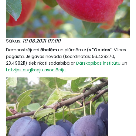
Sākas
19.08.2021 07:00
Demonstrējumi
ābelēm
un plūmēm
z/s "Gaidas
", Vilces
pagastā, Jelgavas novadā (koordinātas: 56.438370,
23.498211) tiek rīkoti sadarbībā ar
Dārzkopības institūtu
un
Latvijas augļkopju asociāciju.