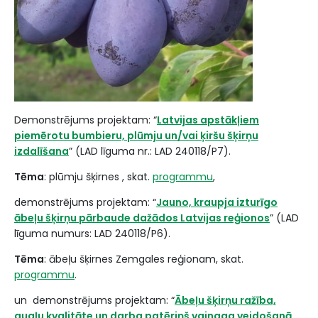
Demonstrējums projektam: “
Latvijas apstākļiem
piemērotu bumbieru, plūmju un/vai ķiršu šķirņu
izdalīšana
” (LAD līguma nr.: LAD 240118/P7).
Tēma
: plūmju šķirnes , skat.
programmu
,
demonstrējums projektam: “
Jauno, kraupja izturīgo
ābeļu šķirņu pārbaude dažādos Latvijas reģionos
” (LAD
līguma numurs: LAD 240118/P6).
Tēma
: ābeļu šķirnes Zemgales reģionam, skat.
programmu
.
un demonstrējums projektam: “
Ābeļu šķirņu ražība,
augļu kvalitāte un darba patēriņš vainaga veidošanā