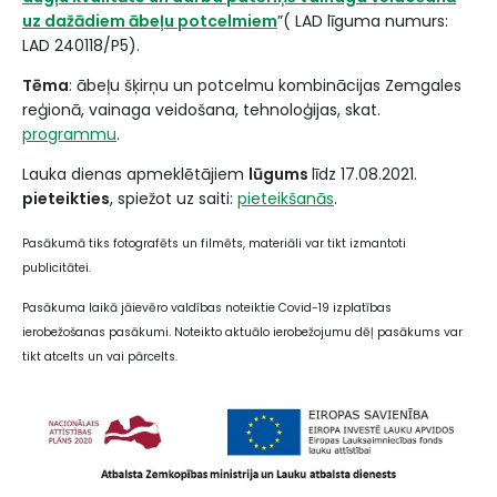
uz dažādiem ābeļu potcelmiem
”( LAD līguma numurs:
LAD 240118/P5).
Tēma
: ābeļu šķirņu un potcelmu kombinācijas Zemgales
reģionā, vainaga veidošana, tehnoloģijas, skat.
programmu
.
Lauka dienas apmeklētājiem
lūgums
līdz 17.08.2021.
pieteikties
, spiežot uz saiti:
pieteikšanās
.
Pasākumā tiks fotografēts un filmēts, materiāli var tikt izmantoti
publicitātei.
Pasākuma laikā jāievēro valdības noteiktie Covid-19 izplatības
ierobežošanas pasākumi. Noteikto aktuālo ierobežojumu dēļ pasākums var
tikt atcelts un vai pārcelts.