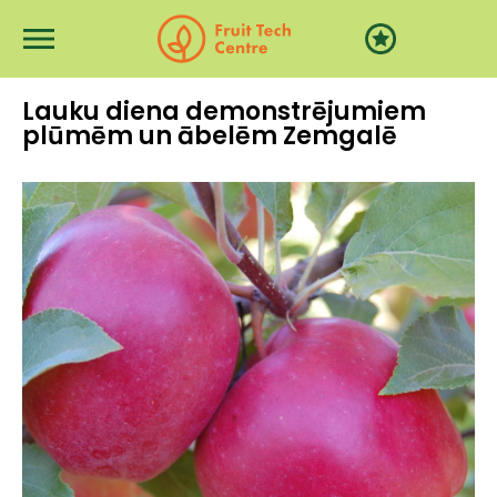
Pārlekt uz galveno saturu
Lauku diena demonstrējumiem
plūmēm un ābelēm Zemgalē