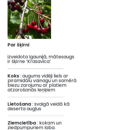
Par šķirni
izveidota Igaunijā, mātesaugs
ir šķirne ‘Krasavica’
Koks
: augums vidēji liels ar
piramidālu vainagu un samērā
biezu zarojumu ar platiem
atzarošanās leņķiem
Lietošana
: svaigā veidā kā
deserta augļus
Ziemcietība
: kokam un
ziedpumpuriem laba.