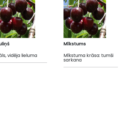
liņš
Mīkstums
ls, vidēja lieluma
Mīkstuma krāsa: tumši
sarkana