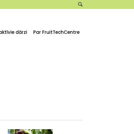
aktīvie dārzi
Par FruitTechCentre