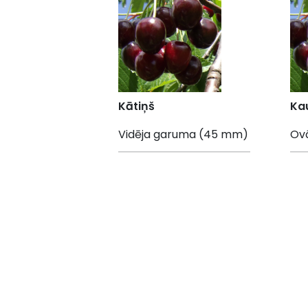
Kātiņš
Kau
Vidēja garuma (45 mm)
Ovā