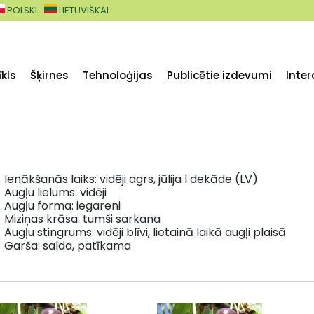
POLSKI
LIETUVIŠKAI
kls
Šķirnes
Tehnoloģijas
Publicētie izdevumi
Inter
Ienākšanās laiks: vidēji agrs, jūlija I dekāde (LV)
Augļu lielums: vidēji
Augļu forma: iegareni
Miziņas krāsa: tumši sarkana
Augļu stingrums: vidēji blīvi, lietainā laikā augļi plaisā
Garša: salda, patīkama