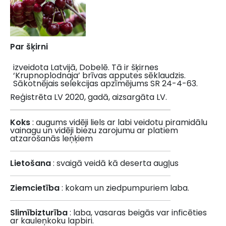
Par šķirni
izveidota Latvijā, Dobelē. Tā ir šķirnes
‘Krupnoplodnaja’ brīvas apputes sēklaudzis.
Sākotnējais selekcijas apzīmējums SR 24-4-63.
Reģistrēta LV 2020, gadā, aizsargāta LV.
Koks
: augums vidēji liels ar labi veidotu piramidālu
vainagu un vidēji biezu zarojumu ar platiem
atzarošanās leņķiem
Lietošana
: svaigā veidā kā deserta augļus
Ziemcietība
: kokam un ziedpumpuriem laba.
Slimībizturība
: laba, vasaras beigās var inficēties
ar kauleņkoku lapbiri.