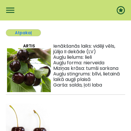
Pārlekt uz galveno saturu
Atpakaļ
Ienākšanās laiks: vidēji vēls,
ARTIS
jūlija II dekāde (LV)
Augļu lielums: lieli
Augļu forma: nierveida
Miziņas krāsa: tumši sarkana
Augļu stingrums: blīvi, lietainā
laikā augļi plaisā
Garša: salda, ļoti laba