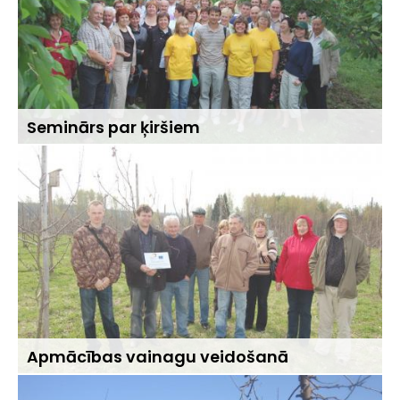
Seminārs par ķiršiem
Apmācības vainagu veidošanā