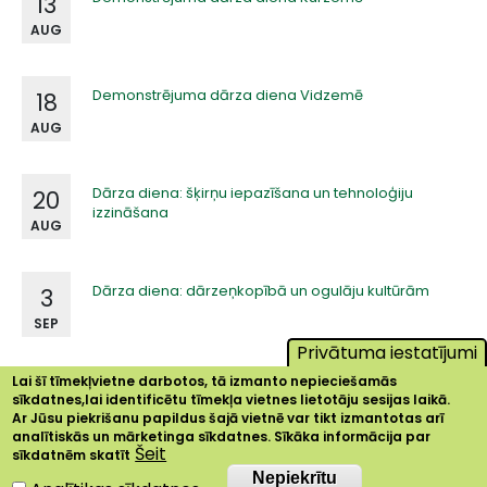
13
AUG
Demonstrējuma dārza diena Vidzemē
18
AUG
Dārza diena: šķirņu iepazīšana un tehnoloģiju
20
izzināšana
AUG
Dārza diena: dārzeņkopībā un ogulāju kultūrām
3
SEP
Privātuma iestatījumi
Lai šī tīmekļvietne darbotos, tā izmanto nepieciešamās
sīkdatnes,lai identificētu tīmekļa vietnes lietotāju sesijas laikā.
Ar Jūsu piekrišanu papildus šajā vietnē var tikt izmantotas arī
analītiskās un mārketinga sīkdatnes. Sīkāka informācija par
Šeit
sīkdatnēm skatīt
Nepiekrītu
Nepiekrītu