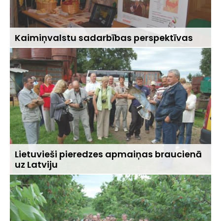
Kaimiņvalstu sadarbības perspektīvas
Lietuvieši pieredzes apmaiņas braucienā
uz Latviju