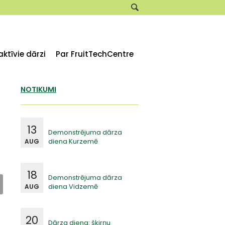
aktīvie dārzi
Par FruitTechCentre
NOTIKUMI
13
Demonstrējuma dārza
diena Kurzemē
AUG
18
Demonstrējuma dārza
diena Vidzemē
AUG
20
Dārza diena: šķirņu