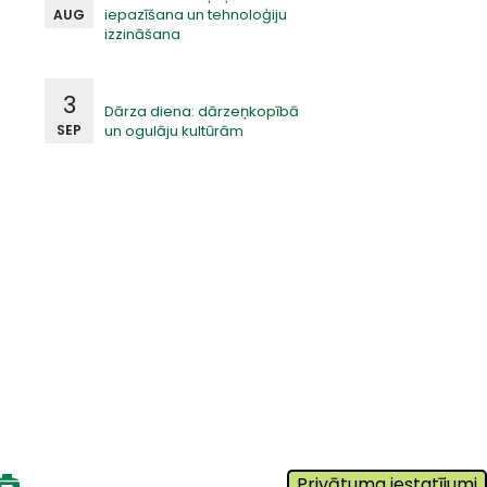
iepazīšana un tehnoloģiju
AUG
izzināšana
3
Dārza diena: dārzeņkopībā
un ogulāju kultūrām
SEP
Privātuma iestatījumi