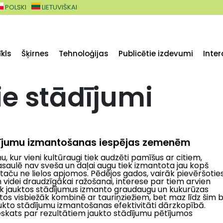
POLSKI
LIETUVIŠKAI
kls
Šķirnes
Tehnoloģijas
Publicētie izdevumi
Inter
ie stādījumi
ījumu izmantošanas iespējas zemenēm
, kur vieni kultūraugi tiek audzēti pamīšus ar citiem,
aulē nav sveša un daļai augu tiek izmantota jau kopš
 taču ne lielos apjomos. Pēdējos gados, vairāk pievēršotie
n videi draudzīgākai ražošanai, interese par tiem arvien
āk jauktos stādījumus izmanto graudaugu un kukurūzas
os visbiežāk kombinē ar tauriņziežiem, bet maz līdz šim bi
ukto stādījumu izmantošanas efektivitāti dārzkopībā.
ieskats par rezultātiem jaukto stādījumu pētījumos