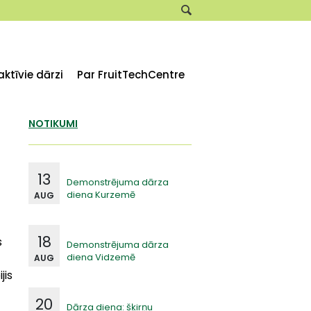
aktīvie dārzi
Par FruitTechCentre
NOTIKUMI
13
Demonstrējuma dārza
diena Kurzemē
AUG
18
s
Demonstrējuma dārza
diena Vidzemē
AUG
jis
20
Dārza diena: šķirņu