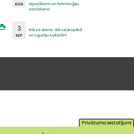
iepazīšana un tehnoloģiju
AUG
izzināšana
3
Dārza diena: dārzeņkopībā
un ogulāju kultūrām
SEP
Privātuma iestatījumi