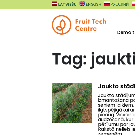
Pārlekt uz galveno saturu
LATVIEŠU
ENGLISH
PУССКИЙ
Demo tī
Tag: jaukt
Jaukto stād
Jaukto stādījumu
izmantošana pas
seniem laikiem,
ilgtspējīgākai u
pieaug. Visvair
audzēšanā, kur t
pētījumu par ja
Rakstā neliels 
zemenēm.