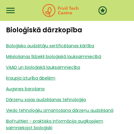
Przejdź do treści
Bioloģiskā dārzkopība
Bioloģisko audzētāju sertificēšanas kārtība
Mēslošanas līdzekļi bioloģiskā lauksaimniecībā
VAAD un bioloģiskā lauksaimniecība
Kraupja izturība ābelēm
Augsnes barošana
Dārzeņu sojas audzēšanas tehnoloģija
Viedo tehnoloģiju izmantošana dārzeņu audzēšanā
BioFruitNet - praktiska informācija augļkopjiem
saimniekojot bioloģiski