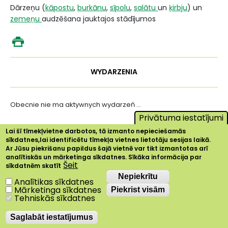
Dārzeņu (
kāpostu
,
burkānu
,
sīpolu
,
salātu
un
ķirbju
) un
zemeņu
audzēšana jauktajos stādījumos
WYDARZENIA
Obecnie nie ma aktywnych wydarzeń ...
Privātuma iestatījumi
Lai šī tīmekļvietne darbotos, tā izmanto nepieciešamās
sīkdatnes,lai identificētu tīmekļa vietnes lietotāju sesijas laikā.
Ar Jūsu piekrišanu papildus šajā vietnē var tikt izmantotas arī
analītiskās un mārketinga sīkdatnes. Sīkāka informācija par
Šeit
sīkdatnēm skatīt
Nepiekrītu
Nepiekrītu
Analītikas sīkdatnes
Mārketinga sīkdatnes
Piekrist visām
Tehniskās sīkdatnes
Saglabāt iestatījumus