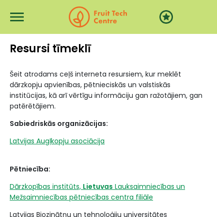
Przejdź do treści
Resursi tīmeklī
Šeit atrodams ceļš interneta resursiem, kur meklēt
dārzkopju apvienības, pētnieciskās un valstiskās
institūcijas, kā arī vērtīgu informāciju gan ražotājiem, gan
patērētājiem.
Sabiedriskās organizācijas:
Latvijas Augļkopju asociācija
Pētniecība:
Dārzkopības institūts,
Lietuvas
Lauksaimniecības un
Mežsaimniecības pētniecības centra filiāle
Latvijas Biozinātņu un tehnoloģiju universitātes