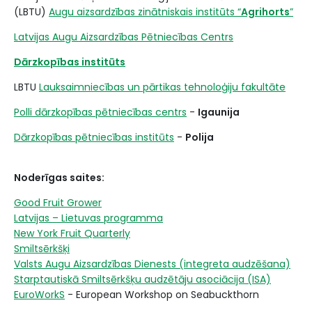
(LBTU)
Augu aizsardzības zinātniskais institūts “
Agrihorts
”
Latvijas Augu Aizsardzības Pētniecības Centrs
Dārzkopības institūts
LBTU
Lauksaimniecības un pārtikas tehnoloģiju fakultāte
Polli dārzkopības pētniecības centrs
-
Igaunija
Dārzkopības pētniecības institūts
-
Polija
Noderīgas saites:
Good Fruit Grower
Latvijas – Lietuvas programma
New York Fruit Quarterly
Smiltsērkšķi
Valsts Augu Aizsardzības Dienests (integreta audzēšana)
Starptautiskā Smiltsērkšķu audzētāju asociācija (ISA)
EuroWorkS
- European Workshop on Seabuckthorn