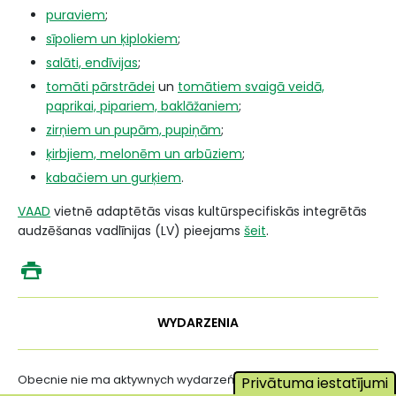
puraviem
;
sīpoliem un ķiplokiem
;
salāti, endīvijas
;
tomāti pārstrādei
un
tomātiem svaigā veidā,
paprikai, pipariem, baklāžaniem
;
zirņiem un pupām, pupiņām
;
ķirbjiem, melonēm un arbūziem
;
kabačiem un gurķiem
.
VAAD
vietnē adaptētās visas kultūrspecifiskās integrētās
audzēšanas vadlīnijas (LV) pieejams
šeit
.
WYDARZENIA
Obecnie nie ma aktywnych wydarzeń ...
Privātuma iestatījumi