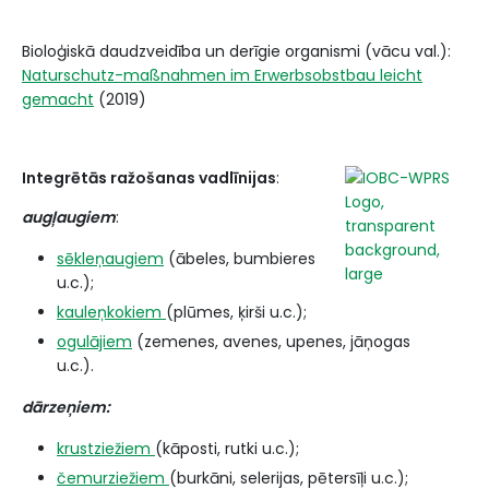
Bioloģiskā daudzveidība un derīgie organismi (vācu val.):
Naturschutz-maßnahmen im Erwerbsobstbau leicht
gemacht
(2019)
Integrētās ražošanas vadlīnijas
:
augļaugiem
:
sēkleņaugiem
(ābeles, bumbieres
u.c.);
kauleņkokiem
(plūmes, ķirši u.c.);
ogulājiem
(zemenes, avenes, upenes, jāņogas
u.c.).
dārzeņiem:
krustziežiem
(kāposti, rutki u.c.);
čemurziežiem
(burkāni, selerijas, pētersīļi u.c.);