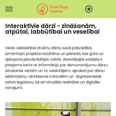
Przejdź do treści
Interaktīvie dārzi - zināšanām,
atpūtai, labbūtībai un veselībai
Veido sabiedrībai atvērtu dārzu savā pašvaldībā,
izmantojot projekta rezultātus un pieredzi, kas gūta un
apkopota piecās Baltijas valstīs. Atsevišķajās sadaļās ir
pieejama karte ar informāciju par demonstrējumu dārzu
atrašanās vietām un to veidotājiem, apraksti par dārzu
iekārtošanu, vērtēšanas metodēm un atgriezeniskās
saites iegūšanu, kā arī virtuālās realitātes un digitālie
risinājumi.