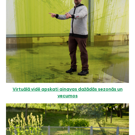
Virtuālā vidē apskati ainavas dažādās sezonās un
vecumos