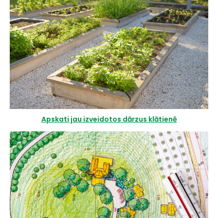
Apskati jau izveidotos dārzus klātienē