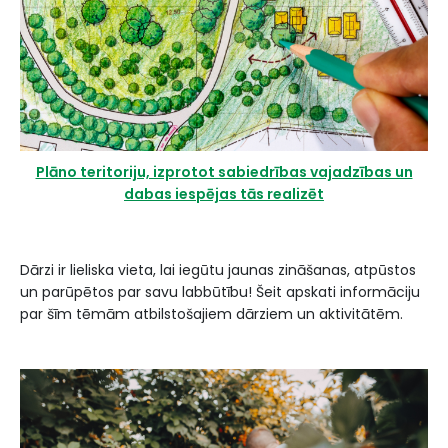
Plāno teritoriju, izprotot sabiedrības vajadzības un
dabas iespējas tās realizēt
Dārzi ir lieliska vieta, lai iegūtu jaunas zināšanas, atpūstos
un parūpētos par savu labbūtību! Šeit apskati informāciju
par šīm tēmām atbilstošajiem dārziem un aktivitātēm.