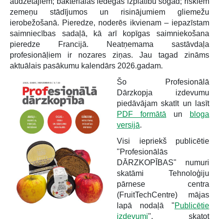
audzētājiem; bakteriālās iedegas izplatību šogad; riskiem
zemeņu stādījumos un risinājumiem gliemežu
ierobežošanā. Pieredze, noderēs ikvienam – iepazīstam
saimniecības sadaļā, kā arī kopīgas saimniekošana
pieredze Francijā. Neatņemama sastāvdaļa
profesionāļiem ir nozares ziņas. Jau tagad zināms
aktuālais pasākumu kalendārs 2026.gadam.
Šo Profesionālā
Dārzkopja izdevumu
piedāvājam skatīt un lasīt
PDF formātā
un
bloga
versijā
.
Visi iepriekš publicētie
"Profesionālās
DĀRZKOPĪBAS" numuri
skatāmi Tehnoloģiju
pārnese centra
(FruitTechCentre) mājas
lapā nodaļā "
Publicētie
izdevumi
", skatot