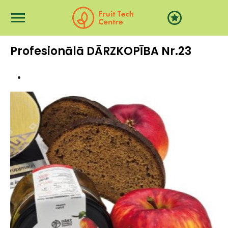
Przejdź do treści
Profesionālā DĀRZKOPĪBA Nr.23