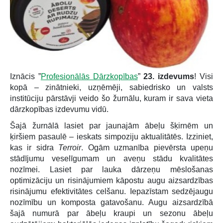
Iznācis ”
Profesionālās Dārzkopības
”
23. izdevums
! Visi
kopā – zinātnieki, uzņēmēji, sabiedrisko un valsts
institūciju pārstāvji veido šo žurnālu, kuram ir sava vieta
dārzkopības izdevumu vidū.
Šajā žurnālā lasiet par jaunajām ābeļu šķirnēm un
ķiršiem pasaulē – ieskats simpoziju aktualitātēs. Izziniet,
kas ir sidra
Terroir
. Ogām uzmanība pievērsta upeņu
stādījumu veselīgumam un aveņu stādu kvalitātes
nozīmei. Lasiet par lauka dārzeņu mēslošanas
optimizāciju un risinājumiem kāpostu augu aizsardzības
risinājumu efektivitātes celšanu. Iepazīstam sedzējaugu
nozīmību un komposta gatavošanu. Augu aizsardzībā
šajā numurā par ābeļu kraupi un sezonu ābeļu