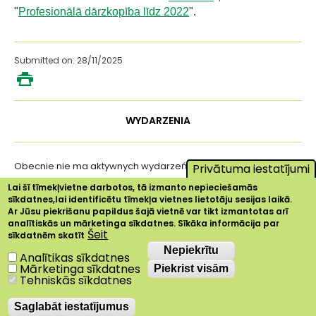
"
Profesionālā dārzkopība līdz 2022
".
Submitted on: 28/11/2025
WYDARZENIA
Obecnie nie ma aktywnych wydarzeń ...
Privātuma iestatījumi
Lai šī tīmekļvietne darbotos, tā izmanto nepieciešamās
sīkdatnes,lai identificētu tīmekļa vietnes lietotāju sesijas laikā.
Ar Jūsu piekrišanu papildus šajā vietnē var tikt izmantotas arī
analītiskās un mārketinga sīkdatnes. Sīkāka informācija par
Šeit
sīkdatnēm skatīt
Nepiekrītu
Nepiekrītu
Analītikas sīkdatnes
Mārketinga sīkdatnes
Piekrist visām
Tehniskās sīkdatnes
Saglabāt iestatījumus