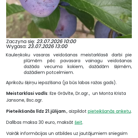
Zaczyna się
23.07.2026 10:00
Wygasa
23.07.2026 13:00
Kauleņkoku vasaras veidošanas meistarklasē darbi pie
plūmēm pēc pavasara vainagu veidošanas
dažāda vecuma kokiem, dažādām šķirnēm,
dažādiem potcelmiem.
Aprikožu šķirņu iepazīšana (ja būs labas ražas gads).
Meistarklasi vadīs
: Ilze Grāvīte, Dr.agr., un Monta Krista
Jansone, Bsc.agr.
Pieteikšanās līdz 21.jūlijam
., aizpildot
pieteikšanās anketu
.
Dalības maksa 30 euro, maksāt
šeit
.
Vairāk informācijas un atbildes uz jautājumiem sniegsim