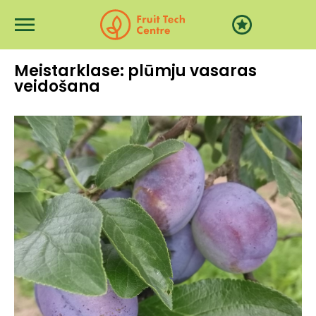
Przejdź do treści
Meistarklase: plūmju vasaras
veidošana