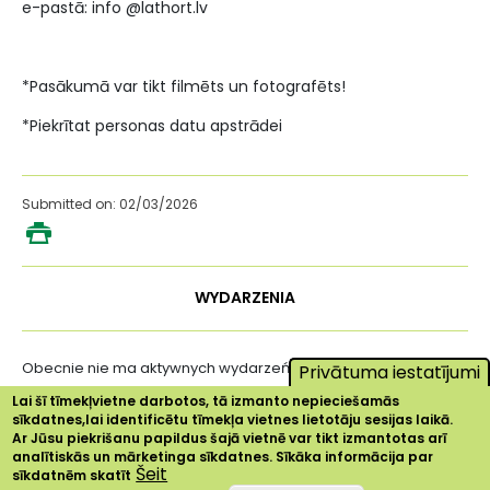
e-pastā: info @lathort.lv
*Pasākumā var tikt filmēts un fotografēts!
*Piekrītat personas datu apstrādei
Submitted on: 02/03/2026
WYDARZENIA
Obecnie nie ma aktywnych wydarzeń ...
Privātuma iestatījumi
Lai šī tīmekļvietne darbotos, tā izmanto nepieciešamās
sīkdatnes,lai identificētu tīmekļa vietnes lietotāju sesijas laikā.
Ar Jūsu piekrišanu papildus šajā vietnē var tikt izmantotas arī
analītiskās un mārketinga sīkdatnes. Sīkāka informācija par
Šeit
sīkdatnēm skatīt