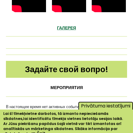
ГАЛЕРЕЯ
Задайте свой вопро!
МЕРОПРИЯТИЯ
Privātuma iestatījumi
В настоящее время нет активных событий ...
Lai šī tīmekļvietne darbotos, tā izmanto nepieciešamās
sīkdatnes,lai identificētu tīmekļa vietnes lietotāju sesijas laikā.
Ar Jūsu piekrišanu papildus šajā vietnē var tikt izmantotas arī
analītiskās un mārketinga sīkdatnes. Sīkāka informācija par