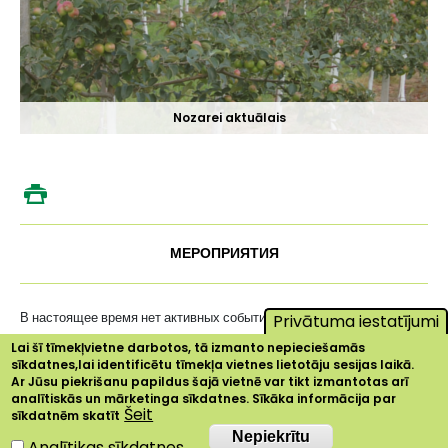
Nozarei aktuālais
МЕРОПРИЯТИЯ
В настоящее время нет активных событий ...
Privātuma iestatījumi
Lai šī tīmekļvietne darbotos, tā izmanto nepieciešamās
sīkdatnes,lai identificētu tīmekļa vietnes lietotāju sesijas laikā.
Ar Jūsu piekrišanu papildus šajā vietnē var tikt izmantotas arī
analītiskās un mārketinga sīkdatnes. Sīkāka informācija par
Šeit
sīkdatnēm skatīt
Nepiekrītu
Nepiekrītu
Analītikas sīkdatnes