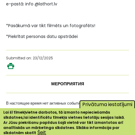
e-pastā: info @lathort.lv
*Pasākumā var tikt filmēts un fotografēts!
*Piekrītat personas datu apstrādei
Submitted on: 23/12/2025
МЕРОПРИЯТИЯ
В настоящее время нет активных событий ...
Privātuma iestatījumi
Lai šī tīmekļvietne darbotos, tā izmanto nepieciešamās
sīkdatnes,lai identificētu tīmekļa vietnes lietotāju sesijas laikā.
Ar Jūsu piekrišanu papildus šajā vietnē var tikt izmantotas arī
analītiskās un mārketinga sīkdatnes. Sīkāka informācija par
Šeit
sīkdatnēm skatīt