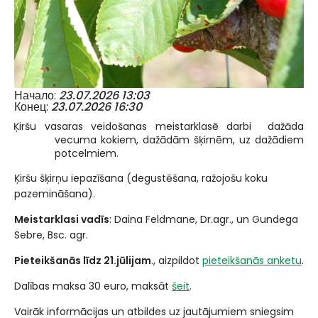
Начало
23.07.2026 13:03
Конец
23.07.2026 16:30
Ķiršu vasaras veidošanas meistarklasē darbi dažāda
vecuma kokiem, dažādām šķirnēm, uz dažādiem
potcelmiem.
Ķiršu šķirņu iepazīšana (degustēšana, ražojošu koku
pazemināšana).
Meistarklasi vadīs
: Daina Feldmane, Dr.agr., un Gundega
Sebre, Bsc. agr.
Pieteikšanās līdz 21.jūlijam
., aizpildot
pieteikšanās anketu
.
Dalības maksa 30 euro, maksāt
šeit
.
Vairāk informācijas un atbildes uz jautājumiem sniegsim