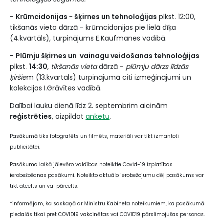
-
Krūmcidonijas - šķirnes un tehnoloģijas
plkst. 12:00,
tikšanās vieta dārzā - krūmcidonijas pie lielā dīķa
(4.kvartāls), turpinājums E.Kaufmanes vadībā.
-
Plūmju šķirnes un vainagu veidošanas tehnoloģijas
plkst.
14:30
,
tikšanās vieta
dārzā -
plūmju dārzs līdzās
ķiršie
m (13.kvartāls) turpinājumā citi izmēģinājumi un
kolekcijas I.Grāvītes vadībā.
Dalībai lauku dienā līdz 2. septembrim aicinām
reģistrēties
, aizpildot
anketu
.
Pasākumā tiks fotografēts un filmēts, materiāli var tikt izmantoti
publicitātei.
Pasākuma laikā jāievēro valdības noteiktie Covid-19 izplatības
ierobežošanas pasākumi. Noteikto aktuālo ierobežojumu dēļ pasākums var
tikt atcelts un vai pārcelts.
*informējam, ka saskaņā ar Ministru Kabineta noteikumiem, ka pasākumā
piedalās tikai pret COVID19 vakcinētas vai COVID19 pārslimojušas personas.