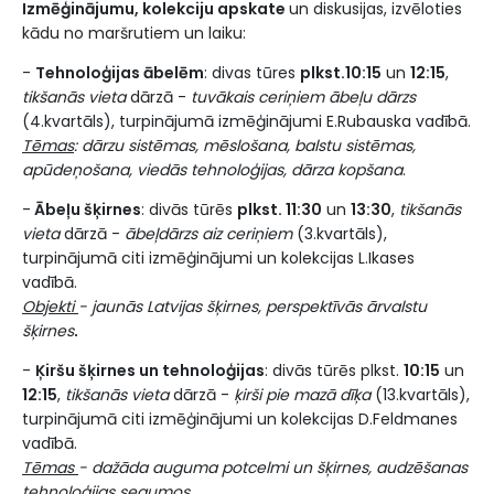
Izmēģinājumu, kolekciju apskate
un diskusijas, izvēloties
kādu no maršrutiem un laiku:
-
Tehnoloģijas ābelēm
: divas tūres
plkst.10:15
un
12:15
,
tikšanās vieta
dārzā -
tuvākais ceriņiem ābeļu dārzs
(4.kvartāls), turpinājumā izmēģinājumi E.Rubauska vadībā.
Tēmas
: dārzu sistēmas, mēslošana, balstu sistēmas,
apūdeņošana, viedās tehnoloģijas, dārza kopšana
.
-
Ābeļu šķirnes
: divās tūrēs
plkst. 11:30
un
13:30
,
tikšanās
vieta
dārzā -
ābeļdārzs aiz ceriņiem
(3.kvartāls),
turpinājumā citi izmēģinājumi un kolekcijas L.Ikases
vadībā.
Objekti
- jaunās Latvijas šķirnes, perspektīvās ārvalstu
šķirnes
.
-
Ķiršu šķirnes un tehnoloģijas
: divās tūrēs plkst.
10:15
un
12:15
,
tikšanās vieta
dārzā -
ķirši pie mazā dīķa
(13.kvartāls),
turpinājumā citi izmēģinājumi un kolekcijas D.Feldmanes
vadībā.
Tēmas
- dažāda auguma potcelmi un šķirnes, audzēšanas
tehnoloģijas segumos.