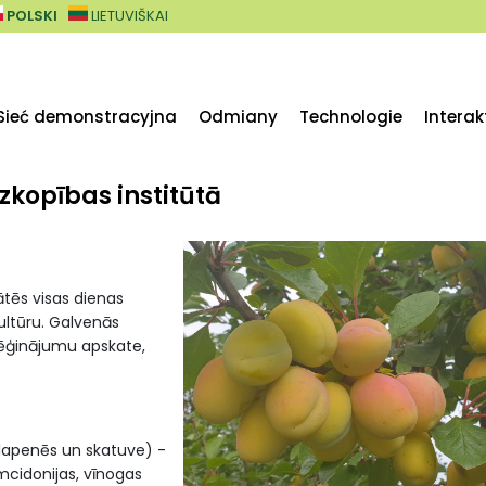
POLSKI
LIETUVIŠKAI
Sieć demonstracyjna
Odmiany
Technologie
Intera
kopības institūtā
ātēs visas dienas
ultūru. Galvenās
mēģinājumu apskate,
 lapenēs un skatuve) -
ūmcidonijas, vīnogas