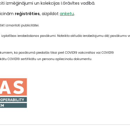
iti izmēģinājumi un kolekcijas I.Grāvītes vadībā.
 aicinām
reģistrēties
, aizpildot
anketu
.
ikt izmantoti publicitātei.
9 izplatības ierobežošanas pasākumi. Noteikto aktuālo ierobežojumu dēļ pasākums v
ikumiem, ka pasākumā piedalās tikai pret COVID19 vakcinētas vai COVID19
ukātu COVID19 sertifikātu un personu apliecinošu dokumentu.