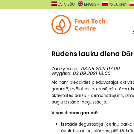
Przejdź do treści
LATVIEŠU
ENGLISH
PУССКИЙ
Rudens lauku diena Dārz
Zaczyna się
03.09.2021 07:00
Wygasa
03.09.2021 13:00
Aicinām piedalīties piedāvātajās aktivit
garumā, izvēloties interesējošo tēmu, k
aktivitātes dārzā - demonstrējumi, iz
augļu izstāde-degustācija.
Visas dienas garumā
:
izstāde
degustācija (ceriņu parkā
āboli, bumbieri, plūmes, pīlādži, kr