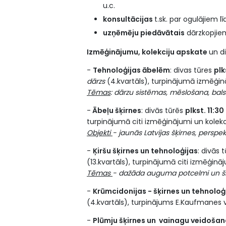
u.c.
konsultācijas
t.sk. par ogulājiem lī
uzņēmēju piedāvātais
dārzkopjie
Izmēģinājumu, kolekciju apskate
un di
-
Tehnoloģijas ābelēm
: divas tūres
plk
dārzs
(4.kvartāls), turpinājumā izmēģin
Tēmas
: dārzu sistēmas, mēslošana, bal
-
Ābeļu šķirnes
: divās tūrēs
plkst. 11:30
turpinājumā citi izmēģinājumi un kolekci
Objekti
- jaunās Latvijas šķirnes, perspek
-
Ķiršu šķirnes un tehnoloģijas
: divās 
(13.kvartāls), turpinājumā citi izmēģin
Tēmas
- dažāda auguma potcelmi un šķ
-
Krūmcidonijas - šķirnes un tehnoloģ
(4.kvartāls), turpinājums E.Kaufmanes 
-
Plūmju šķirnes un vainagu veidošan