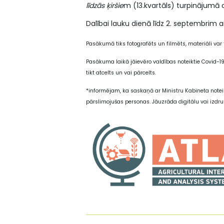
līdzās ķiršie
m (13.kvartāls) turpinājumā c
Dalībai lauku dienā līdz 2. septembrim
Pasākumā tiks fotografēts un filmēts, materiāli var t
Pasākuma laikā jāievēro valdības noteiktie Covid-1
tikt atcelts un vai pārcelts.
*informējam, ka saskaņā ar Ministru Kabineta note
pārslimojušas personas. Jāuzrāda digitālu vai izdr