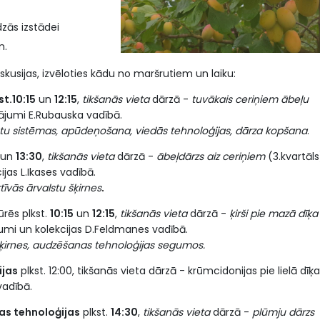
dzās izstādei
m.
skusijas, izvēloties kādu no maršrutiem un laiku:
st.10:15
un
12:15
,
tikšanās vieta
dārzā -
tuvākais ceriņiem ābeļu
ājumi E.Rubauska vadībā.
stu sistēmas, apūdeņošana, viedās tehnoloģijas, dārza kopšana
.
un
13:30
,
tikšanās vieta
dārzā -
ābeļdārzs aiz ceriņiem
(3.kvartāls
jas L.Ikases vadībā.
tīvās ārvalstu šķirnes
.
tūrēs plkst.
10:15
un
12:15
,
tikšanās vieta
dārzā -
ķirši pie mazā dīķa
ājumi un kolekcijas D.Feldmanes vadībā.
irnes, audzēšanas tehnoloģijas segumos.
ijas
plkst. 12:00, tikšanās vieta dārzā - krūmcidonijas pie lielā dīķa
vadībā.
as tehnoloģijas
plkst.
14:30
,
tikšanās vieta
dārzā -
plūmju dārzs