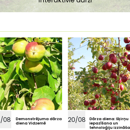
e-žurnāls "Professionālā DĀRZKOPĪBA"
grāmata "Augļkopība"
Bioloģiskā dārzkopība
Interaktīvie dārzi
Dārzeņkopība
Ogu kultūras
Augļu koki
InnoFruit
8/08
20/08
Demonstrējuma dārza
Dārza diena: šķirņu
diena Vidzemē
iepazīšana un
tehnoloģiju izzināš