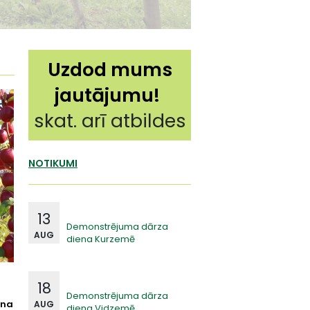
Uzdod mums
jautājumu!
skat. arī atbildes
NOTIKUMI
13
Demonstrējuma dārza
AUG
diena Kurzemē
18
Demonstrējuma dārza
ana
AUG
diena Vidzemē