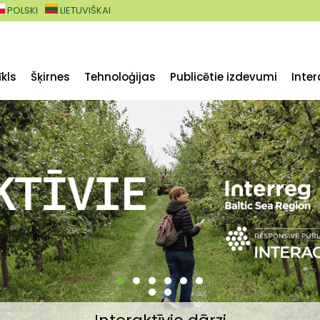
POLSKI
LIETUVIŠKAI
kls
Šķirnes
Tehnoloģijas
Publicētie izdevumi
Inter