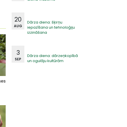
20
Dārza diena: šķirņu
AUG
iepazīšana un tehnoloģiju
izzināšana
3
Dārza diena: dārzeņkopībā
SEP
un ogulāju kultūrām
ses