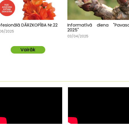
ofesionālā DĀRZKOPĪBA Nr.22
Informatīvā diena "Pavasa
2025"
06/2025
03/04/2025
Vairāk