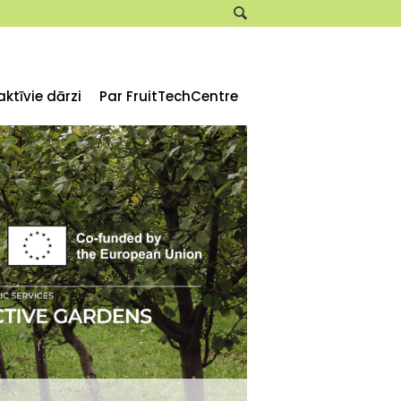
aktīvie dārzi
Par FruitTechCentre