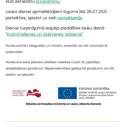
skat.detalizētu
programmu
.
Lauka dienas apmeklētājiem lūgums līdz 26.07.2021.
pieteikties, spiežot uz saiti
pieteikšanās
.
Dienas turpinājumā iespēja piedalīties lauku dienā
"
Krūmmellenes un dzērvenes Vidzemē
".
Pasākumā tiks fotografēts un filmēts, materiāli var tikt izmantoti DI
publicitātei.
Pasākuma laikā jāievēro valdības noteiktie Covid-19 izplatības
ierobežošanas pasākumi. Nepieciešamības gadījumā pasākums var tikt
atcelts vai pārcelts.