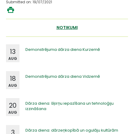
Submitted on: 19/07/2021
NOTIKUMI
Demonstrējuma dārza diena Kurzemē
13
AUG
Demonstrējuma dārza diena Vidzemē
18
AUG
Dārza diena: šķirņu iepazīšana un tehnoloģiju
20
izzināšana
AUG
Dārza diena: dārzeņkopībā un ogulāju kultūrām
3