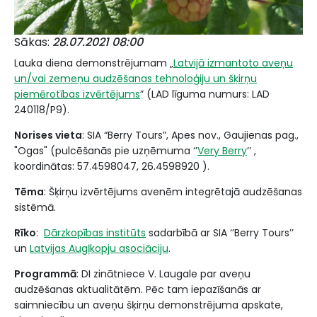
Sākas
28.07.2021 08:00
Lauka diena demonstrējumam „
Latvijā izmantoto aveņu
un/vai zemeņu audzēšanas tehnoloģiju un šķirņu
piemērotības izvērtējums
” (LAD līguma numurs: LAD
240118/P9).
Norises vieta
: SIA “Berry Tours”, Apes nov., Gaujienas pag.,
"Ogas" (pulcēšanās pie uzņēmuma ‘’
Very Berry
’’ ,
koordinātas: 57.4598047, 26.4598920 ).
Tēma
: Šķirņu izvērtējums avenēm integrētajā audzēšanas
sistēmā.
Rīko
:
Dārzkopības institūts
sadarbībā ar SIA ‘’Berry Tours’’
un
Latvijas Augļkopju asociāciju
.
Programmā
: DI zinātniece V. Laugale par aveņu
audzēšanas aktualitātēm. Pēc tam iepazīšanās ar
saimniecību un aveņu šķirņu demonstrējuma apskate,