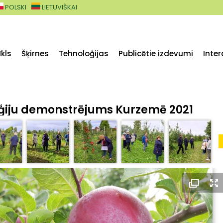
POLSKI
LIETUVIŠKAI
kls
Šķirnes
Tehnoloģijas
Publicētie izdevumi
Inter
oģiju demonstrējums Kurzemē 2021