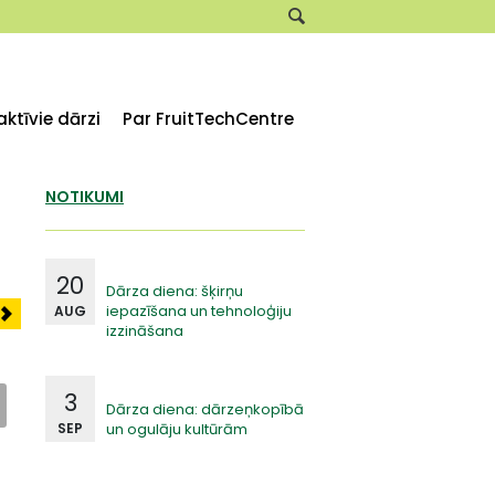
aktīvie dārzi
Par FruitTechCentre
NOTIKUMI
20
Dārza diena: šķirņu
iepazīšana un tehnoloģiju
AUG
izzināšana
3
Dārza diena: dārzeņkopībā
un ogulāju kultūrām
SEP