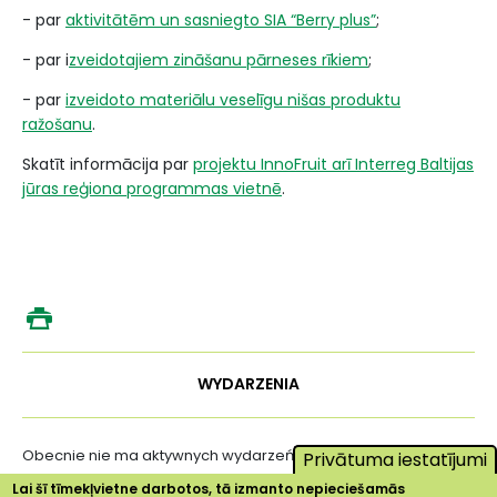
- par
aktivitātēm un sasniegto SIA “Berry plus”
;
- par i
zveidotajiem zināšanu pārneses rīkiem
;
- par
izveidoto materiālu veselīgu nišas produktu
ražošanu
.
Skatīt informācija par
projektu InnoFruit arī Interreg Baltijas
jūras reģiona programmas vietnē
.
WYDARZENIA
Obecnie nie ma aktywnych wydarzeń ...
Privātuma iestatījumi
Lai šī tīmekļvietne darbotos, tā izmanto nepieciešamās