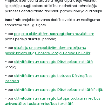
Projekta īstenošana atbalsta reģionā palīdzēja veicināt
ilgtspējīgu augļkopības attīstību, nodrošinot tehnoloģiju
pārneses centrā radīto zināšanu pārnesi mērķa auditorijai.
InnoFruit
projekta ietvaros darbība veikta un noslēguma
sanāksmē 2019. g. ziņots:
- par
projekta aktivitātēm, sasniegtajiem rezultātiem
pirms pēdējā atskaišu perioda;
- par
situāciju un perspektīvām demonstrējumu
pasākumiem augļu nozarē Latvijā, Lietuvā un Polijā
;
- par
aktivitātēm un sasniegto Dārzkopības institūtā
,
Latvijā;
- par
aktivitātēm un sasniegto Lietuvas Dārzkopības
institūtā
;
- par
aktivitātēm un sasniegto Dārzkopības institūtā Polijā
;
- par
aktivitātēm un sasniegto Latvijas Lauksaimniecības
universitātes Lauksaimniecības fakultātē
;