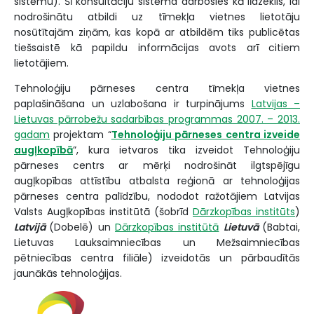
sistēmu). Šī konsultāciju sistēma darbosies kā līdzeklis, lai
nodrošinātu atbildi uz tīmekļa vietnes lietotāju
nosūtītajām ziņām, kas kopā ar atbildēm tiks publicētas
tiešsaistē kā papildu informācijas avots arī citiem
lietotājiem.
Tehnoloģiju pārneses centra tīmekļa vietnes
paplašināšana un uzlabošana ir turpinājums
Latvijas –
Lietuvas pārrobežu sadarbības programmas 2007. – 2013.
gadam
projektam “
Tehnoloģiju pārneses centra izveide
augļkopībā
”, kura ietvaros tika izveidot Tehnoloģiju
pārneses centrs ar mērķi nodrošināt ilgtspējīgu
augļkopības attīstību atbalsta reģionā ar tehnoloģijas
pārneses centra palīdzību, nododot ražotājiem Latvijas
Valsts Augļkopības institūtā (šobrīd
Dārzkopības institūts
)
Latvijā
(Dobelē) un
Dārzkopības institūtā
Lietuvā
(Babtai,
Lietuvas Lauksaimniecības un Mežsaimniecības
pētniecības centra filiāle) izveidotās un pārbaudītās
jaunākās tehnoloģijas.