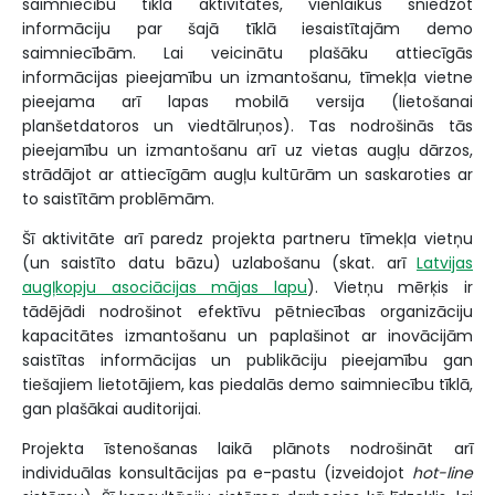
saimniecību tīkla aktivitātes, vienlaikus sniedzot
informāciju par šajā tīklā iesaistītajām demo
saimniecībām. Lai veicinātu plašāku attiecīgās
informācijas pieejamību un izmantošanu, tīmekļa vietne
pieejama arī lapas mobilā versija (lietošanai
planšetdatoros un viedtālruņos). Tas nodrošinās tās
pieejamību un izmantošanu arī uz vietas augļu dārzos,
strādājot ar attiecīgām augļu kultūrām un saskaroties ar
to saistītām problēmām.
Šī aktivitāte arī paredz projekta partneru tīmekļa vietņu
(un saistīto datu bāzu) uzlabošanu (skat. arī
Latvijas
augļkopju asociācijas mājas lapu
). Vietņu mērķis ir
tādējādi nodrošinot efektīvu pētniecības organizāciju
kapacitātes izmantošanu un paplašinot ar inovācijām
saistītas informācijas un publikāciju pieejamību gan
tiešajiem lietotājiem, kas piedalās demo saimniecību tīklā,
gan plašākai auditorijai.
Projekta īstenošanas laikā plānots nodrošināt arī
individuālas konsultācijas pa e-pastu (izveidojot
hot-line