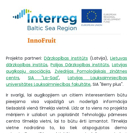
Projekta partneri:
Dārzkopības institūts
(Latvija),
Lietuvas
dārzkopības institūs
,
Polijas Dārzkopības institūts
,
Latvijas
augļkopju asociācija
,
Zviedrijas Pomoloģiskais zinātnes
centrs
,
SIA "La-Sad"
,
Latvijas Lauksaimniecības
universitātes Lauksaimniecības fakultāte
, SIA "Berry plus".
Ir svarīgi, lai augļkopjiem un citiem interesentiem būtu
pieejama visa vajadzīgā un noderīgā informācija
tiešsaistē vienā tīmekļa vietnē. Līdz ar to viens no projekta
mērķiem ir uzlabot un paplašināt Tehnoloģiju pārneses
centra tīmekļa vietni, lai to būtu ērti izmantot. Tīmekļa
vietne nodrošina to, ka tiek atspoguļotas demo