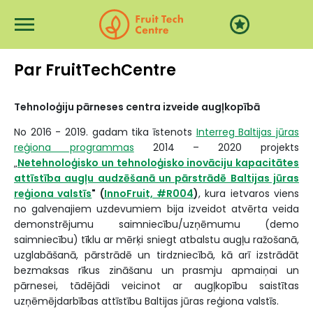
Przejdź do treści
Par FruitTechCentre
Tehnoloģiju pārneses centra izveide augļkopībā
No 2016 - 2019. gadam tika īstenots
Interreg Baltijas jūras
reģiona programmas
2014 – 2020 projekts
„
Netehnoloģisko un tehnoloģisko inovāciju kapacitātes
attīstība augļu audzēšanā un pārstrādē Baltijas jūras
reģiona valstīs
" (
InnoFruit, #R004
)
, kura ietvaros viens
no galvenajiem uzdevumiem bija izveidot
atvērta
veida
demonstrējumu saimniecību/
uzņēmumu
(demo
saimniecību) tīklu ar mērķi sniegt atbalstu augļu ražošanā,
uzglabāšanā, pārstrādē un tirdzniecībā, kā arī izstrādāt
bezmaksas rīkus zināšanu un prasmju apmaiņai un
pārnesei, tādējādi veicinot ar augļkopību saistītas
uzņēmējdarbības attīstību Baltijas jūras reģiona valstīs.