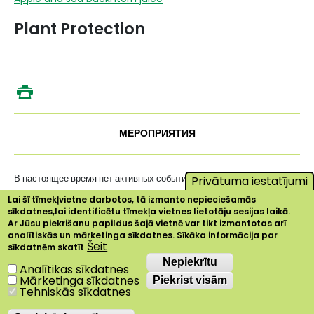
Plant Protection
МЕРОПРИЯТИЯ
В настоящее время нет активных событий ...
Privātuma iestatījumi
Lai šī tīmekļvietne darbotos, tā izmanto nepieciešamās
sīkdatnes,lai identificētu tīmekļa vietnes lietotāju sesijas laikā.
Ar Jūsu piekrišanu papildus šajā vietnē var tikt izmantotas arī
analītiskās un mārketinga sīkdatnes. Sīkāka informācija par
Šeit
sīkdatnēm skatīt
Nepiekrītu
Nepiekrītu
Analītikas sīkdatnes
Mārketinga sīkdatnes
Piekrist visām
Tehniskās sīkdatnes