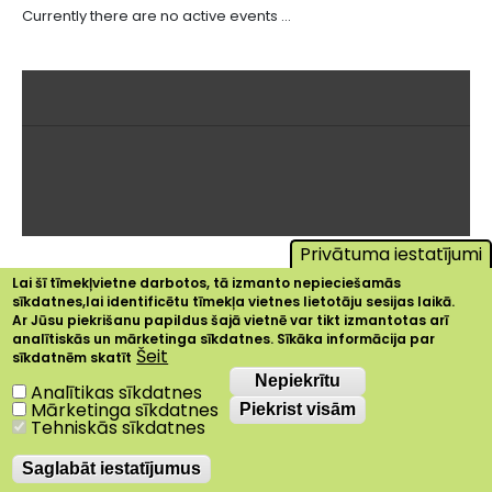
Currently there are no active events ...
Privātuma iestatījumi
Lai šī tīmekļvietne darbotos, tā izmanto nepieciešamās
sīkdatnes,lai identificētu tīmekļa vietnes lietotāju sesijas laikā.
Ar Jūsu piekrišanu papildus šajā vietnē var tikt izmantotas arī
analītiskās un mārketinga sīkdatnes. Sīkāka informācija par
Šeit
sīkdatnēm skatīt
Nepiekrītu
Nepiekrītu
Analītikas sīkdatnes
Mārketinga sīkdatnes
Piekrist visām
Tehniskās sīkdatnes
Saglabāt iestatījumus