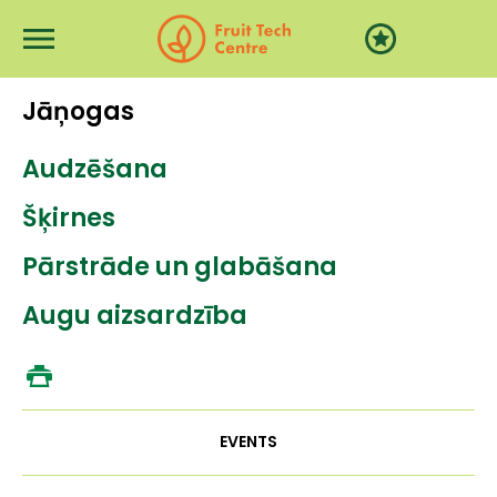
Skip to main content
Jāņogas
Audzēšana
Šķirnes
Pārstrāde un glabāšana
Augu aizsardzība
EVENTS