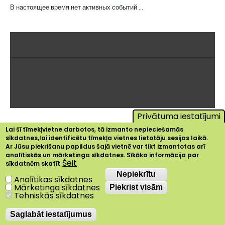
В настоящее время нет активных событий ...
Privātuma iestatījumi
Lai šī tīmekļvietne darbotos, tā izmanto nepieciešamās
sīkdatnes,lai identificētu tīmekļa vietnes lietotāju sesijas laikā.
Ar Jūsu piekrišanu papildus šajā vietnē var tikt izmantotas arī
analītiskās un mārketinga sīkdatnes. Sīkāka informācija par
Šeit
sīkdatnēm skatīt
Nepiekrītu
Nepiekrītu
Analītikas sīkdatnes
Mārketinga sīkdatnes
Piekrist visām
Tehniskās sīkdatnes
Saglabāt iestatījumus