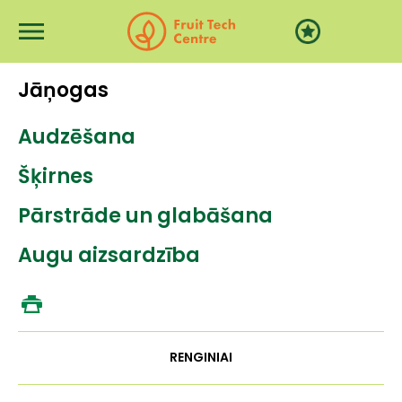
Pereiti į pagrindinį turinį
Jāņogas
Audzēšana
Šķirnes
Pārstrāde un glabāšana
Augu aizsardzība
RENGINIAI