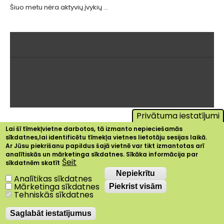
Šiuo metu nėra aktyvių įvykių ...
Privātuma iestatījumi
Lai šī tīmekļvietne darbotos, tā izmanto nepieciešamās
sīkdatnes,lai identificētu tīmekļa vietnes lietotāju sesijas laikā.
Ar Jūsu piekrišanu papildus šajā vietnē var tikt izmantotas arī
analītiskās un mārketinga sīkdatnes. Sīkāka informācija par
Šeit
sīkdatnēm skatīt
Nepiekrītu
Nepiekrītu
Analītikas sīkdatnes
Mārketinga sīkdatnes
Piekrist visām
Tehniskās sīkdatnes
Saglabāt iestatījumus